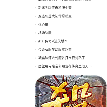
新迷失版传奇私服中变
变态幻想大陆传奇超变
张心童
战场私服
新开传奇sf迷失版本
传奇私服梦幻版本超变
凝霜法师去封魔谷打宝很对路子
蚕丝腰带陪我和朋友在传奇里闯天下