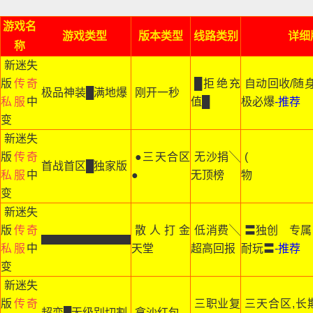
游戏名
游戏类型
版本类型
线路类别
详细
称
新迷失
版
传奇
█拒绝充
自动回收/随身
极品神装█满地爆
刚开一秒
私服
中
值█
极必爆
-推荐
变
新迷失
版
传奇
●三天合区
无沙捐╲
( 
首战首区█独家版
私服
中
●
无顶榜
物 
变
新迷失
版
传奇
散人打金
低消费╲
〓独创 专属
▇▇▇▇▇▇▇▇
私服
中
天堂
超高回报
耐玩〓
-推荐
变
新迷失
版
传奇
三职业复
三天合区,长期
超变█无级别切割
拿沙红包