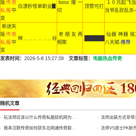
版
传奇
boss爆一
１０元起飞当
白漂秒怪单职业▊
顶赞可打
私服
中
切
当爷乱砍乱杀
变
新迷失
版
传奇
老朋友再
仙器 神器 铭
峡﹍﹍﹍﹍﹍﹍谷
██████
私服
中
相聚
八天赋
-推荐
变
发表时间：
2026-5-8 15:27:39
文章标签：
电脑热血传奇
随机文章
玩法师应该以什么传奇私服挂机网为…
法师出装方式非常
我本沉默传奇如何获东北网通传奇取…
法师VS道士PK新