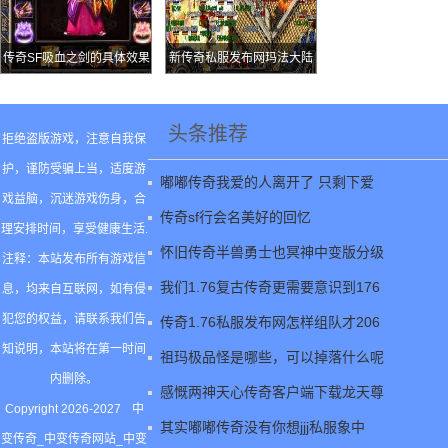
传奇SF吸血之剑的具体效果
新传奇私服发布网玛法大陆
最特殊的守护者恶魔弓箭手
头条推荐
拒绝盗版游戏，注意自我保
护，谨防受骗上当，适度游
嘟嘟传奇我爱的人离开了 只剩下爱
戏益脑，沉迷游戏伤身，合
传奇sf行会名美好的回忆
理安排时间，享受健康生活.
怀旧传奇半兽勇士也冥神中变版分级
注释：本站发布所有游戏信
我们1.76复古传奇更需要意识到176
息，均来自互联网，如有侵
犯您的权益，请联系我们告
传奇1.76私服发布网怎样组队才206
知说明，本站将在第一时间
祖玛极品怪是哪些，可以掉落什么呢
内删除。
感慨两神天心传奇客户端下载龙天尊
Copyright 2026-2027
中
其实嘟嘟传奇没有你想jjj私服象中
变传奇_中变传奇网站_中变