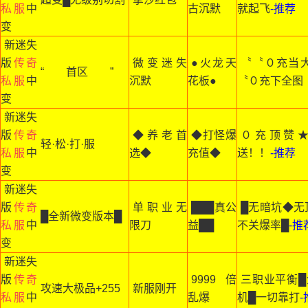
私服
中
古沉默
就起飞
-推荐
变
新迷失
版
传奇
微变迷失
●火龙天
〝〝０充当
“ 首区 ”
私服
中
沉默
花板●
〝０充下全图
变
新迷失
版
传奇
◆养老首
◆打怪爆
０充顶赞
轻·松·打·服
私服
中
选◆
充值◆
送！！
-推荐
变
新迷失
版
传奇
单职业无
███真公
█无暗坑◆无
█全新微变版本█
私服
中
限刀
益██
不关爆率█
-推
变
新迷失
版
传奇
9999倍
三职业平衡█
攻速大极品+255
新服刚开
私服
中
乱爆
机█一切靠打