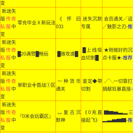
变
新迷失
版
传奇
《怀旧
迷失沉默
会员通关╱诅
零充毕业Ｘ新玩法
私服
中
03》
专属
╱魅影之刃
-
变
新迷失
版
传奇
█上线吸
★刚做好的沉
█20满赞█畅玩
█微攻速█
私服
中
血切割█
点卡服★
-推荐
变
新迷失
版
传奇
一种货币
鉴定◆带
╱╲一切靠打
单职业╋首战①区
私服
中
通关
切割
捐献狂暴直接
变
新迷失
版
传奇
灬复古沉
《0充直
▇▆▅▃▂
『0米会玩霸区』
私服
中
默神
接起飞》
▂▃▅▆▇
-
变