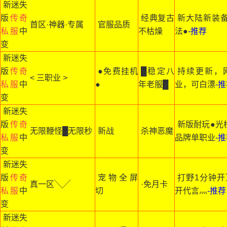
新迷失
版
传奇
经典复古
新大陆新装备
首区·神器·专属
官服品质
私服
中
不枯燥
法●
-推荐
变
新迷失
版
传奇
●免费挂机
█稳定八
持续更新，
< 三职业 >
私服
中
●
年老服█
业，可白漂
-
变
新迷失
版
传奇
新版耐玩●光
无限鞭怪█无限秒
新战
杀神恶魔
私服
中
品牌单职业
-
变
新迷失
版
传奇
宠物全屏
打野1分钟开
真一区╲╱
·免月卡
私服
中
切
开代言灬
-推荐
变
新迷失