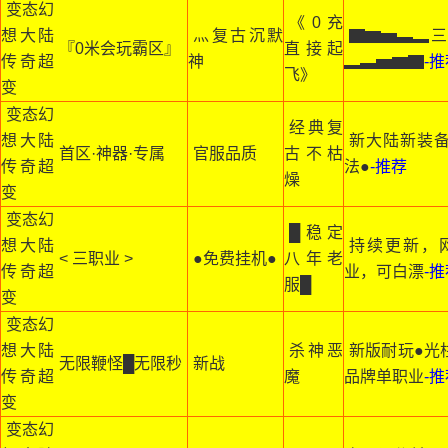
变态幻
《0充
想大陆
灬复古沉默
▇▆▅▃▂
『0米会玩霸区』
直接起
传奇超
神
▂▃▅▆▇
-
飞》
变
变态幻
经典复
想大陆
新大陆新装备
首区·神器·专属
官服品质
古不枯
传奇超
法●
-推荐
燥
变
变态幻
█稳定
想大陆
持续更新，
< 三职业 >
●免费挂机●
八年老
传奇超
业，可白漂
-
服█
变
变态幻
想大陆
杀神恶
新版耐玩●光
无限鞭怪█无限秒
新战
传奇超
魔
品牌单职业
-
变
变态幻