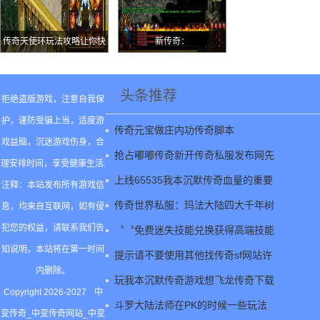
传奇天使环玩法攻略让你快
新传奇：
速变强
头条推荐
拒绝盗版游戏，注意自我保
护，谨防受骗上当，适度游
传奇元宝做庄内功传奇脚本
戏益脑，沉迷游戏伤身，合
抢占嘟嘟传奇新开传奇私服发布网先
理安排时间，享受健康生活.
上线65535我本沉默传奇血量的重要
注释：本站发布所有游戏信
传奇世界私服：玛法大陆四大千年树
息，均来自互联网，如有侵
犯您的权益，请联系我们告
〝〝免费迷失技能兑换获得高端技能
知说明，本站将在第一时间
提示请不要使用其他找传奇sf网站许
内删除。
玩我本沉默传奇游戏想飞龙传奇下载
Copyright 2026-2027
中
斗罗大陆法师在PK的时候一些玩法
变传奇_中变传奇网站_中变