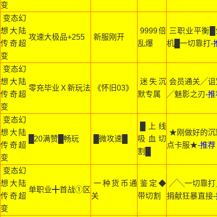
变
变态幻
想大陆
9999倍
三职业平衡█
攻速大极品+255
新服刚开
传奇超
乱爆
机█一切靠打
-
变
变态幻
想大陆
迷失沉
会员通关╱诅
零充毕业Ｘ新玩法
《怀旧03》
传奇超
默专属
╱魅影之刃
-
变
变态幻
█上线
想大陆
★刚做好的沉
█20满赞█畅玩
█微攻速█
吸血切
传奇超
点卡服★
-推荐
割█
变
变态幻
想大陆
一种货币通
鉴定◆
╱╲一切靠打
单职业╋首战①区
传奇超
关
带切割
捐献狂暴直接
变