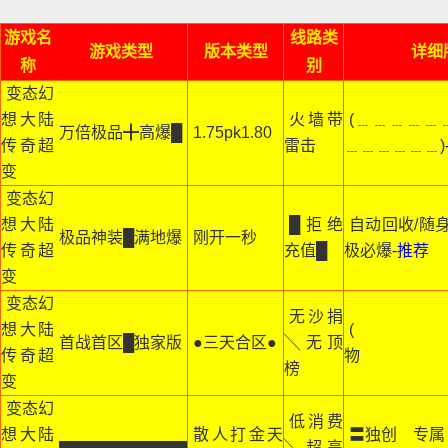
游戏名
线路类
游戏类型
版本类型
详细
称
别
变态幻
想大陆
火墙带
(﹍﹍﹍﹍﹍
万倍极品╋高爆█
1.75pk1.80
传奇超
雷击
﹍﹍﹍﹍﹍﹍)
变
变态幻
想大陆
█拒绝
自动回收/随身
极品神装█满地爆
刚开一秒
传奇超
充值█
极必爆
-推荐
变
变态幻
无沙捐
想大陆
( 
首战首区█独家版
●三天合区●
╲无顶
传奇超
物 
榜
变
变态幻
低消费
想大陆
散人打金天
〓独创 专属
▇▇▇▇▇▇▇▇
╲超高