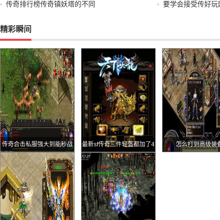
传奇排行榜传奇镇妖塔的不同
要学会接受传好玩
精彩瞬间
传奇合击私服强大到能秒战
最新sf传奇三件轻盔都加了4
怎么打到高级装
士且最适合团战的道士神技
点极品属性价值差别却很大
噬魂沼泽