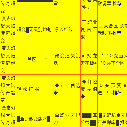
传奇超
堂
耐玩〓
-推荐
回报
变
变态幻
三职业
想大陆
三天合区,长期
超变█无级别切割
拿沙红包
复古沉
传奇超
就起飞
-推荐
默
变
变态幻
想大陆
微变迷失沉
●火龙
〝〝０充当
“ 首区 ”
传奇超
默
天花板●
〝０充下全图
变
变态幻
◆打怪
想大陆
◆养老首选
０充顶赞
轻·松·打·服
爆充值
传奇超
◆
送！！
-推荐
◆
变
变态幻
想大陆
单职业无限
███真
█无暗坑◆无
█全新微变版本█
传奇超
刀
公益██
不关爆率█
-推