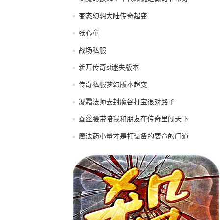
变态幻想大陆传奇超变
张心童
战场私服
新开传奇sf迷失版本
传奇私服梦幻版本超变
凝霜法师去封魔谷打宝很对路子
蚕丝腰带陪我和朋友在传奇里闯天下
魔法药小量才是打装备的要命的门道