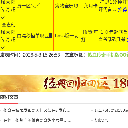
想大陆
打野1分钟开
真一区╲╱
宠物全屏切
·免月卡
传奇超
开代言灬
-推荐
变
变态幻
想大陆
顶赞可
１０元起飞当
白漂秒怪单职业▊
boss爆一切
传奇超
打
当爷乱砍乱杀
变
发表时间：
2026-5-8 15:26:53
文章标签：
热血传奇手机版QQ
随机文章
传奇三私服发布网因何必须在sf发布…
玩1.76传奇sf1
在怀旧传热血英雄官网奇练小号需要…
记忆合击