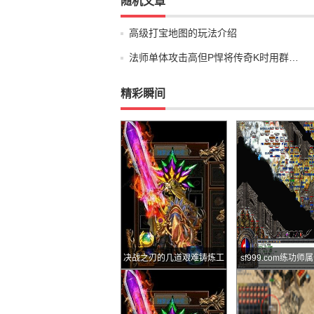
随机文章
高级打宝地图的玩法介绍
法师单体攻击高但P悍将传奇K时用群…
精彩瞬间
决战之刃的几道艰难铸炼工
sf999.com练功师
序
还是NPC