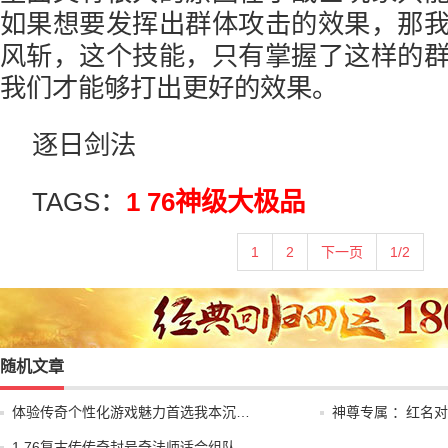
如果想要发挥出群体攻击的效果，那
风斩，这个技能，只有掌握了这样的
我们才能够打出更好的效果。
逐日剑法
TAGS：
1 76神级大极品
1
2
下一页
1/2
随机文章
体验传奇个性化游戏魅力首选我本沉…
神尊专属 ：红名
1.76复古传传奇封号奇法师适合组队…