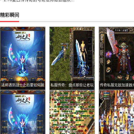
精彩瞬间
法师遇到战士之后要如何脱
私服传奇：盘点那些让老玩
传奇私服无敌加速器
困
家心心念念的入口真的有隐
一人披靡暗战集四大
藏地图吗
一身媲美8L