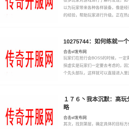
很多玩家对游戏进行了解时发现，如
以为玩家带来各种各样装备，像是经
的经验，帮助玩家进行升级。正在热
巧是特别很是猛样化了，以是正在游
正本了…
10275744：如何练就
合击sf发布网
玩家们在抢行会BOSS的时候，一
探虚实是玩家们一定要去考虑的，因
个先头部队，这样就可以直接进入里
的时候，确实是能够更好的达到不错
的打出来所…
１７６丶我本沉默：高玩
略
合击sf发布网
其次，找到第层，确定具体的目标方