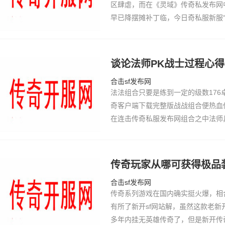
区肆虐，而在《灵域》传奇私发布网中
早已降摆摊补丁临，今日奇私服新服“剑
一起来新服暗黑网页版和明媚春光愉
私服传奇…
谈论法师PK战士过程心得
合击sf发布网
法法组合只要是练到一定的级数17
奇客户端下载完整版战战组合便热血
在连击传奇私服发布网组合之中法师
在传奇私服中闯出一片天地，是需要
享小编在玩…
传奇玩家从哪可获得极品
合击sf发布网
传奇系列游戏在国内确实挺火爆，相
有所了新开sf网站解，虽然这款老
多年内挂无英雄传奇了，但是新开传