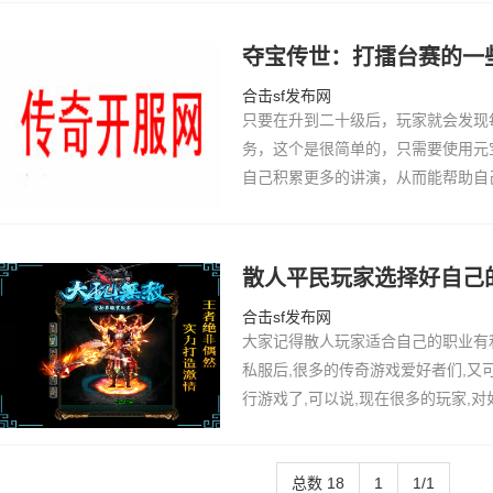
赞助须要…
夺宝传世：打擂台赛的一
合击sf发布网
只要在升到二十级后，玩家就会发现
务，这个是很简单的，只需要使用元
自己积累更多的讲演，从而能帮助自
在新开传奇公服中挨擂台赛，到场擂
也能够为…
散人平民玩家选择好自己
合击sf发布网
大家记得散人玩家适合自己的职业有
私服后,很多的传奇游戏爱好者们,又
行游戏了,可以说,现在很多的玩家,
然在进入传奇游戏后,玩家需要面对的
选择问题.如今的玩家只要在了解的时
总数 18
1
1/1
在的传奇