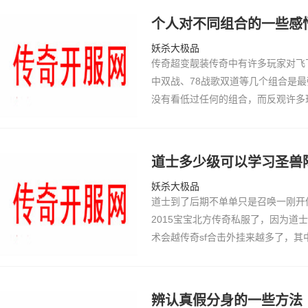
个人对不同组合的一些感
妖杀大极品
传奇超变靓装传奇中有许多玩家对飞
中双战、78战歌双道等几个组合是
没有看低过任何的组合，而反观许多
传奇私服发布网双战与双法组合进行
沉默执迷古…
道士多少级可以学习圣兽
妖杀大极品
道士到了后期不单单只是召唤一刚开
2015宝宝北方传奇私服了，因为道
术会越传奇sf合击外挂来越多了，其
网站降临热血传奇官网客户端超级变
宝宝是非常…
辨认真假分身的一些方法