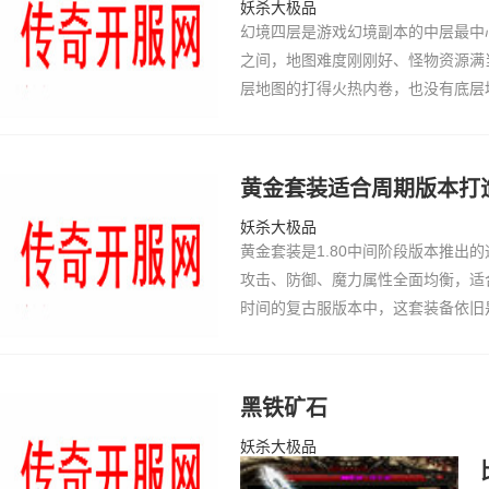
妖杀大极品
幻境四层是游戏幻境副本的中层最中
之间，地图难度刚刚好、怪物资源满
层地图的打得火热内卷，也没有底层
级、攒着经验的上等货场地。这张地
进入这里都是为了练级刷经验，很少
没毛病适合道士
黄金套装适合周期版本打
妖杀大极品
黄金套装是1.80中间阶段版本推出
攻击、防御、魔力属性全面均衡，适
时间的复古服版本中，这套装备依旧
中心选择，兼顾开荒、PK、打金全
搞陷入极端属性误区，要么全堆攻击
秒杀；要么全
黑铁矿石
妖杀大极品