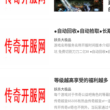
●自动回收●自动拾取●长
妖杀大极品
游戏名称服务名称开服时间版本介绍
坑 免费切割刀刀二亿‖‖ ●自动回收●
等级越高享受的福利越多
妖杀大极品
每个游戏对于传奇公益吧角色的等最
传奇超变65335有热血传奇超变sf
传开传奇sf奇也不例外。当玩家通