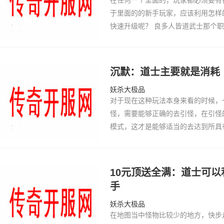
在任何一个里面的，玩家都必须要有
于里面的的新手玩家，应该利用怎样
快速升级呢？ 良多人皆道武士那个
我认为武士那个职业很好。65535
为武士…
沉默：道士主要就是消耗
妖杀大极品
对于现在这种玩法本身来看的时候，
怪，需要能够正确的去引怪，在引怪
模式，这才是能够适当的去达到所具
是迎合人们的一种关键性的做法，不
相应的引…
10元顶送全满：道士可
手
妖杀大极品
在地图当中怪物比较少的地方，快步