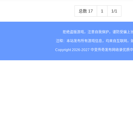
容了便是正在该传奇中了游戏沙乡捐
总数 17
1
1/1
念没有到了属
拒绝盗版游戏，注意自我保护，谨防受骗上当
注释：本站发布所有游戏信息，均来自互联网，
Copyright 2026-2027 中变传奇发布网收录优