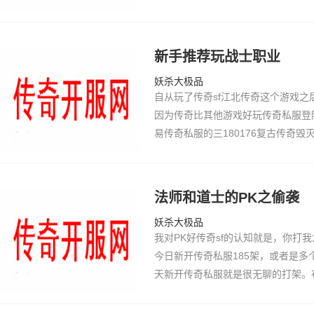
私服达英雄连击传奇私服传奇sf到
服180级…
新手推荐玩战士职业
妖杀大极品
自从玩了传奇sf江北传奇这个游戏
因为传奇比其他游戏好玩传奇私服登
易传奇私服的三180176复古传奇
士，觉得玩战士是最永恒之地官网有
士，但玩战…
法师和道士的PK之偷袭
妖杀大极品
我对PK好传奇sf的认知就是，你打
今日新开传奇私服185架，或者是
天新开传奇私服就是很无聊的打架。
最厉害的PK就是秒杀。。谁有那么
果PK，不把…