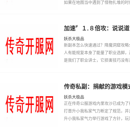
如果在地图当中遇到了怪物扎堆的时
是要在团队当中更好的配合，这样才
物，不仅仅可以提高自己对于怪物攻
励，在怪物扎…
加速〞１.８倍攻：说说
妖杀大极品
新副本怎么快速通过？降魔洞窟攻略
人有能规复本身了能量了职业选脚，
是我们了职业讲士，它损害技巧没有
规复，正在此特意道道职业讲士了游
传奇私副：捐献的游戏模
妖杀大极品
正在传奇公服游戏内里攻沙已成为了
打晋升小我私家气力断定了规范，并
升小我私家气力举行游戏了方针，玩
须要没有断了完成团体梁山传奇金币