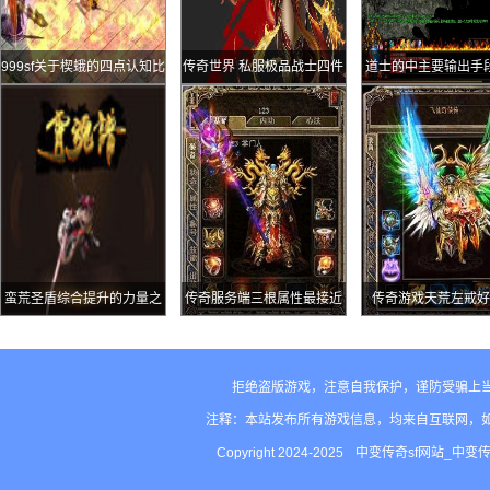
999sf关于楔蛾的四点认知比
传奇世界 私服极品战士四件
道士的中主要输出手
挖麻痹戒指靠谱多了
套当年魂十五也就这个水准
么
了吧
蛮荒圣盾综合提升的力量之
传奇服务端三根属性最接近
传奇游戏天荒左戒好
路
的不同类幸运项链其中有两
根来自
拒绝盗版游戏，注意自我保护，谨防受骗上
注释：本站发布所有游戏信息，均来自互联网，
Copyright 2024-2025
中变传奇sf网站_中变