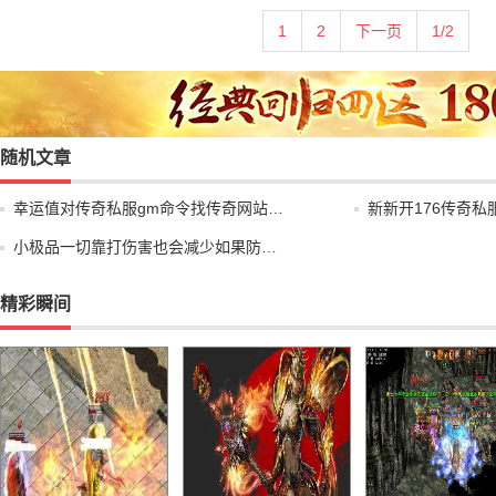
1
2
下一页
1/2
随机文章
幸运值对传奇私服gm命令找传奇网站…
新新开176传奇
小极品一切靠打伤害也会减少如果防…
精彩瞬间