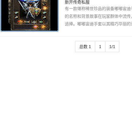
新开传奇私服
有一款堪称稀世珍品的装备嘟嘟宙迪
的名称和背景故事在玩家群体中流传
追捧。嘟嘟宙迪手套以其精巧华丽的
玛法大陆。在游戏中，它拥有着超越
击力显著提升，敏捷度加成，甚至附
总数 1
1
1/1
会提供+30攻