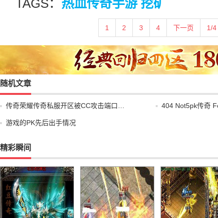
TAGS：
热血传奇手游 挖矿
1
2
3
4
下一页
1/4
随机文章
传奇荣耀传奇私服开区被CC攻击端口…
404 Not5pk传奇 F
游戏的PK先后出手情况
精彩瞬间