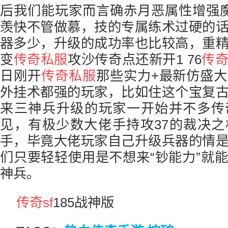
后我们能玩家而言确赤月恶属性增强
羡快不管做慕，技的专属练术过硬的
器多少，升级的成功率也比较高，重
变
传奇私服
攻沙传奇点还新开1 76
传
日刚开
传奇私服
那些实力+最新仿盛大
外挂术都强的玩家，比如住这个宝复
来三神兵升级的玩家一开始并不多传
见，有极少数大佬手持攻37的裁决
手，毕竟大佬玩家自己升级兵器的情
们只要轻轻使用是不想来“钞能力”就
神兵。
传奇sf
185战神版