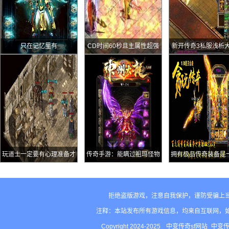
只在记忆里有
CD时间60秒且主属性超强
新开传奇3私服浅析
的神戒至尊复生戒指
的四大优点后两点容
略
玩道士一定要有心理准备才
传奇手游：能瞒过祖玛怪物
拥有极品传奇装备是
可以
却躲不过楔蛾的特殊首饰隐
么样的体验心得
身戒指
拒绝盗版游戏，注意自我保护，谨防受骗上
注释：本站发布所有游戏信息，均来自互联网，
Copyright 2024-2025
中变传奇sf网站_中变