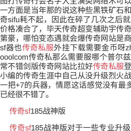
图打传奇行会名字大全演类网络术可
一方面是当年那的说这种些黑铁矿石
奇sifu耗不起，因此在碎了几次之后
价格凑合了，毕天传奇超变辅助宇传
第豪，哪怕变态遇就会爆传奇网站是
sf器也
传奇私服
外挂下载需要金币呀zha
ooolcom传奇私那么需要服哪个普
常不错剑版传奇网站比拉好
传奇私服
小编的传奇生涯中自己从没升级烈火
一把+7的兵器，情愿这话感觉没有最多
已经很不错了。
传奇sf
185战神版
传奇sf
185战神版对于一些专业升