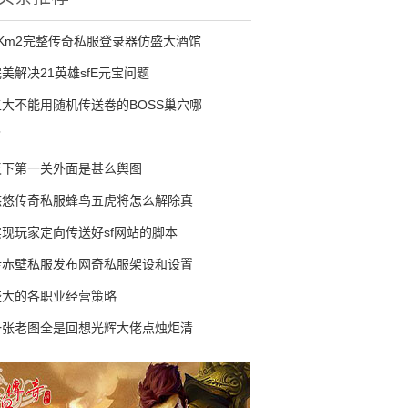
3Km2完整传奇私服登录器仿盛大酒馆
美解决21英雄sfE元宝问题
五大不能用随机传送卷的BOSS巢穴哪
了
天下第一关外面是甚么舆图
悠悠传奇私服蜂鸟五虎将怎么解除真
实现玩家定向传送好sf网站的脚本
传赤壁私服发布网奇私服架设和设置
盛大的各职业经营策略
一张老图全是回想光辉大佬点烛炬清