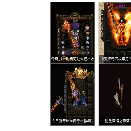
传奇,找准时机可让你轻松收
中变传奇四枚罕见的
割人头
指道4玻璃怀旧道4
连城
今日新开热血传奇sf运4魔2
盟重酒馆之酿酒
虎齿攻1魔6黑檀顶尖法师穿