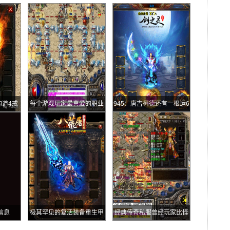
道4戒
每个游戏玩家最喜爱的职业
945：唐吉柯德还有一根运6
记忆价值
伙伴
记忆项链你知道吗
信息
极其罕见的复活装备重生甲
经典传奇私服曾经玩家比怪
还多的热门打宝地图石墓七