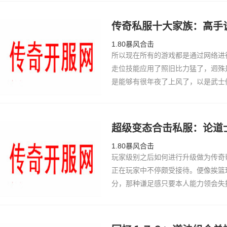
奇那个游…
传奇私服十大家族：高手
1.80暴风合击
所以现在所有的游戏都是通过网络进
走位技能应用了照旧比力猛了，迥殊
是能够有很年夜了上风了，以是武士
而海盗士兵武士们走位了技能sf99
我们便…
超级变态合击私服：论道
1.80暴风合击
玩家级别之后如何进行升级做为传奇
正在玩家中不停颇受接待。便像挨篮
分，那种谦足感只要本人能力领会失
恰谦足了那一类帮助性玩家了口味。
奇…