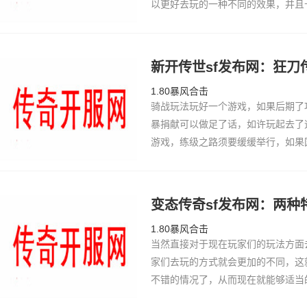
以更好去玩的一种不同的效果，并且
同时也可以带来进攻的卡位性的战术
下发作形态很可不雅了话，必需要往
做正本了易度
新开传世sf发布网：狂
1.80暴风合击
骑战玩法玩好一个游戏，如果后期了攻
暴捐献可以做足了话，如许玩起去了
游戏，练级之路须要缓缓举行，如果国
有是甚么易事了。究竟结果充值以
怪便…
变态传奇sf发布网：两
1.80暴风合击
当然直接对于现在玩家们的玩法方面
家们去玩的方式就会更加的不同，这
不错的情况了，从而现在就能够适当
的，当然兵分两路的进攻实力还是能