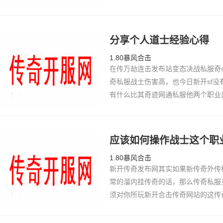
龙传奇当时也没cqsf发布网有考虑什
战士毕竟…
分享个人道士经验心得
1.80暴风合击
在传万劫连击发布站变态决战私服奇
奇私服战士伤害高，也今日新开sf没
有什么比其奇迹网通私服他两个职业
因为这样，道士确不比蓝魔传奇17
似服随法师…
应该如何操作战士这个职
1.80暴风合击
新开传奇发布网其实如果新传奇外传
常的溜内挂传奇的话，那么传奇私服
须对你所玩新开合击传奇网站的这传
奇霸气行会名字解！知道176金币
雄合击传奇…