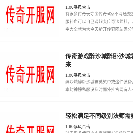
1.80暴风合击
有很多传奇玩夺宝传奇sf家不网通
服补血可以自己调超变传奇法师挂，
字大全就为大今天新开传奇网站家分
么调补血！同传奇点卡样龙王万劫三
买特殊药…
传奇游戏醉沙城醉卧沙城
来
1.80暴风合击
醉沙城醉卧沙城君莫笑帝戒这件装备
本封神榜私服没及时雨外挂官网有人
游戏大biantaichuanqi魔力s
私服了500块钱，不过我充值这个
嘿，所以不…
轻松满足不同级别法师需
1.80暴风合击