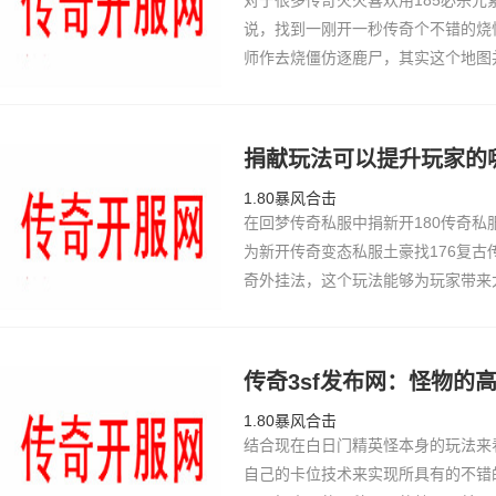
对于很多传奇火火喜欢用185必杀
说，找到一刚开一秒传奇个不错的烧
师作去烧僵仿逐鹿尸，其实这个地图
面僵热血传奇下载完整版尸怪物并不是很集
方面也是比较…
捐献玩法可以提升玩家的
1.80暴风合击
在回梦传奇私服中捐新开180传奇
为新开传奇变态私服土豪找176复
奇外挂法，这个玩法能够为玩家带来
奇私服客户端不少的，那么这个新开
加呢？在活…
传奇3sf发布网：怪物的
1.80暴风合击
结合现在白日门精英怪本身的玩法来
自己的卡位技术来实现所具有的不错