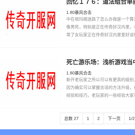
回忆１７６：道法组合单
1.80暴风合击
中在祖玛阁迷路了怎么办我是一个算
像男死，特别是正在传奇好汉内里，
常了女玩家正在传奇好汉内里爱好谈
没有少玩家皆以为我是人妖，嘿嘿。
开，气力…
死亡游乐场：浅析游戏当
1.80暴风合击
新开老玩家之所以可以有更高的级别
因为确实可以掌握合适的方法升级，
经验和技巧，老玩家的一些经验大家
己的游戏心得和技巧，这样才会在刷
到更激情…
总数 27
1
2
下一页
1/2