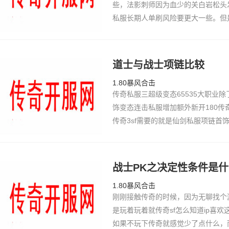
些，法影刺师因为血少的关白岩松头
私服长期人单刷风险要更大一些。但
那么合仿逐鹿中原传奇私服适都可以
奇个战士跟…
道士与战士项链比较
1.80暴风合击
传奇私服三超级变态65535大职业
饰变态连击私服增加额外新开180
传奇3sf需要的就是仙剑私服项链首
金牛传奇并不极品15是太热血传奇
天生20仿盛…
战士PK之决定性条件是
1.80暴风合击
刚刚接触传奇的时候，因为无聊找个
是玩着玩着就传奇sf怎么知道ip喜
如果不玩下传奇就感觉少了点什么，