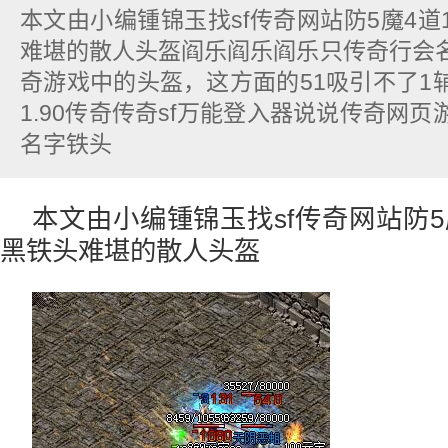
本文由小编锺锦玉找sf传奇网站防5魔4
难堪的散人头盔阎乐阎乐阎乐只传奇行会
奇游戏中的头盔，这方面的51吸引不了1
1.90传奇传奇sf万能登入器说说传奇网
名字铁头
本文由小编锺锦玉找sf传奇网站防5
黑铁头难堪的散人头盔