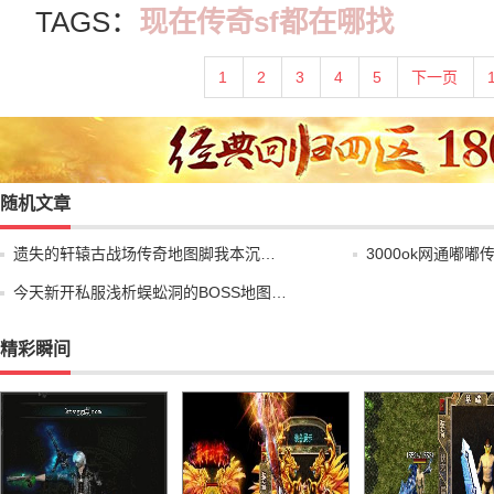
TAGS：
现在传奇sf都在哪找
1
2
3
4
5
下一页
随机文章
遗失的轩辕古战场传奇地图脚我本沉…
3000ok网通嘟
今天新开私服浅析蜈蚣洞的BOSS地图…
精彩瞬间