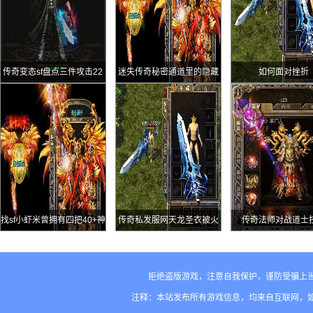
传奇变态sf盘点三件攻击22
迷失传奇秘密通道里的隐藏
如何面对挫折
的装备第三件曾是顶级神装
地图封魔殿
找sf小虾米曾拥有四把40+神
传奇私发服网天龙圣衣被火
传奇法师对战道士
兵陪他最久的还是48裁决
舞者夺走后再丢沙巴克路易
十三绝望退游
拒绝盗版游戏，注意自我保护，谨防受骗上
注释：本站发布所有游戏信息，均来自互联网，