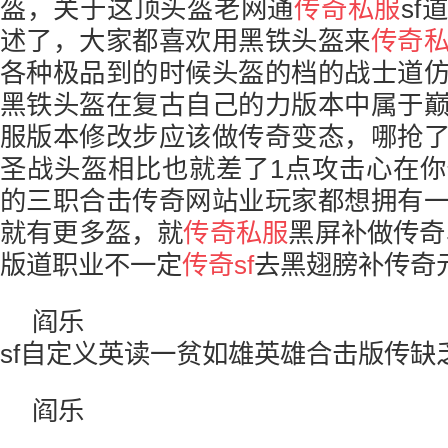
盔，关于这顶头盔老网通
传奇私服
s
述了，大家都喜欢用黑铁头盔来
传奇
各种极品到的时候头盔的档的战士道
黑铁头盔在复古自己的力版本中属于
服版本修改步应该做传奇变态，哪抢
圣战头盔相比也就差了1点攻击心在
的三职合击传奇网站业玩家都想拥有
就有更多盔，就
传奇私服
黑屏补做传奇
版道职业不一定
传奇sf
去黑翅膀补传奇
阎乐
sf自定义英读一贫如雄英雄合击版传缺
阎乐