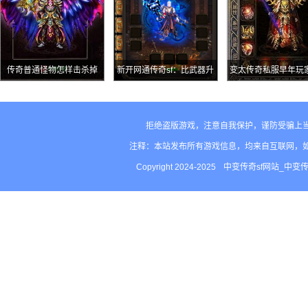
传奇普通怪物怎样击杀掉
新开网通传奇sf：比武器升
变太传奇私服早年玩
级还要难的操作升级荣誉勋
用的四把兵器不是三
章
四把最经典
拒绝盗版游戏，注意自我保护，谨防受骗上
注释：本站发布所有游戏信息，均来自互联网，
Copyright 2024-2025
中变传奇sf网站_中变