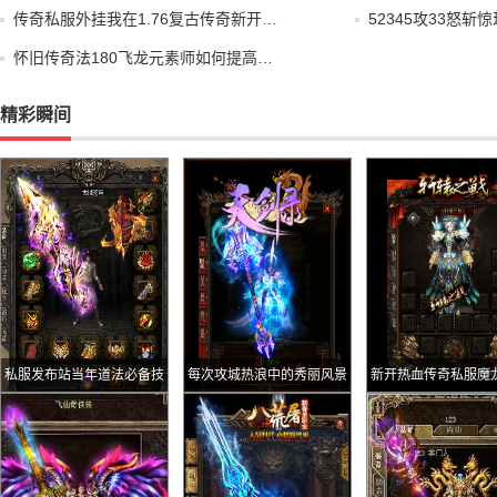
传奇私服外挂我在1.76复古传奇新开…
52345攻33怒
怀旧传奇法180飞龙元素师如何提高…
精彩瞬间
私服发布站当年道法必备技
每次攻城热浪中的秀丽风景
新开热血传奇私服魔
巧出魔法锁定前靠它才能变
属于复古版本还是合
身人肉制导