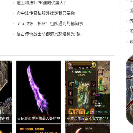
道士和法师PK谁的优势大？
命中注传奇私服外挂定我只要你
７５顶级→神器：组队遇到的郁闷事…
复古传奇战士防御道具怒焰极光“铠…
枚两枚
天使腰带在黑市商人处的神
英雄合击传奇私服攻击048
秘机遇
的神秘头盔比阿酷的神秘腰