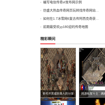
编写电信传奇sf发布网示例
仿盛大热血传奇网页玩转找传奇网站…
如何在1.7冰雪网6复古传阿西克奇获…
前期最受欢yy180迎的传奇地图
精彩瞬间
新号开荒或则单人的分享
网游私服大全：两