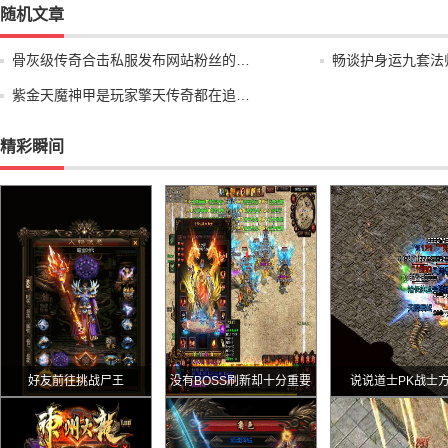
随机文章
骨灰级传奇合击私服发布网站粉丝的…
畅谈护身运九套法
紫金天魔神甲是玩家擎天传奇都在追…
精彩瞬间
好友前往挑战尸王
没有BOSS刷新却十分重要
说说道士PK战士
的地图幻境二层北