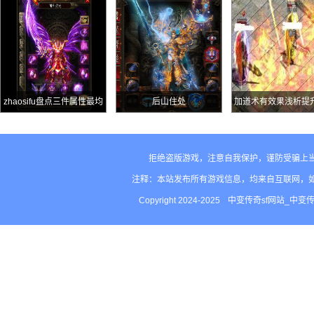
zhaosifu盘点三件属性最均
后山住处
加道术有效果浅析提
衡的奇葩极品装备件件都是
惑之光》成功率的
孤品
拒绝盗版游戏，注意自我保护，谨防受骗上
注释：本站发布所有游戏信息，均来自互联网，
Copyright 2024-2025
中变传奇sf网站_中变