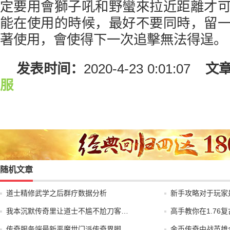
定要用會獅子吼和野蠻來拉近距離才
能在使用的時候，最好不要同時，留
著使用，會使得下一次追擊無法得逞。
发表时间：
2020-4-23 0:01:07
文
服
随机文章
道士精修武学之后群疗数据分析
新手攻略对于玩家
我本沉默传奇里让道士不尴不尬刀客…
高手教你在1.76
传奇服务端最新恶魔世门派传奇界脚…
金币传奇中战英雄