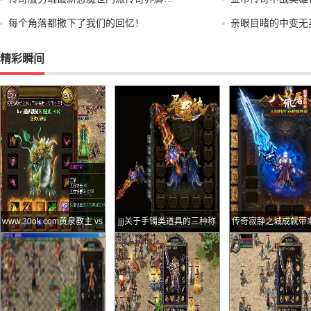
每个角落都撒下了我们的回忆！
亲眼目睹的中变无
精彩瞬间
www.30ok.com黄泉教主 vs
jjj关于手镯类道具的三种称
传奇寂静之城成就带
牛魔王谁是真正的苍月岛霸
呼你最喜欢哪一种
率提升
主