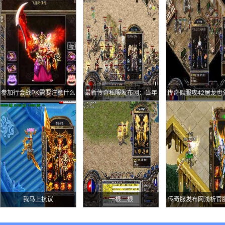
参加行会战PK需要注意什么
最新传奇私服发布网：当年
传奇似服攻42屠龙也
玩传奇的四大难处最后一点
九等持久45的你见
甚至能决定玩家的去留
我马上抗议
一根二根
传奇服发布网浅析官
服务器的发展情况哪