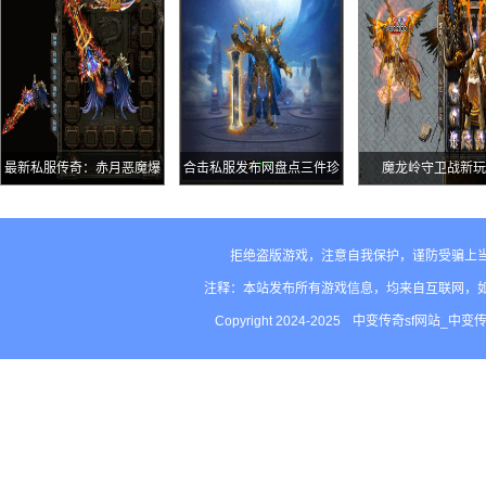
历史上最强的
图打怪爆装备
最新私服传奇：赤月恶魔爆
合击私服发布网盘点三件珍
魔龙岭守卫战新玩
率全解析真是宝藏级BOSS
品魔10极品装备第三件是孤
品
拒绝盗版游戏，注意自我保护，谨防受骗上
注释：本站发布所有游戏信息，均来自互联网，
Copyright 2024-2025
中变传奇sf网站_中变