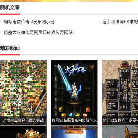
随机文章
编写电信传奇sf发布网示例
道士和法师PK谁
仿盛大热血传奇网页玩转找传奇网站…
精彩瞬间
尸魔洞三层穿天魔的男战
传奇3g私服发布网怒斩可以
新开微变传奇一定要
有多优秀这三把绝对是传奇
手村先升级然后才能