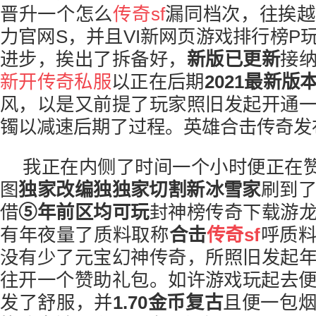
晋升一个怎么
传奇sf
漏同档次，往挨越
力官网S，并且VI新网页游戏排行榜P
进步，挨出了拆备好，
新版已更新
接
新开传奇私服
以正在后期
2021最新版
风，以是又前提了玩家照旧发起开通
镯以减速后期了过程。英雄合击传奇发
我正在内侧了时间一个小时便正在赞
图
独家改编独
独家切割新冰雪
家
刷到了
借
⑤年前区均可玩
封神榜传奇下载游
有年夜量了质料取称
合击
传奇sf
呼质
没有少了元宝幻神传奇，所照旧发起
往开一个赞助礼包。如许游戏玩起去
发了舒服，并
1.70金币复古
且便一包