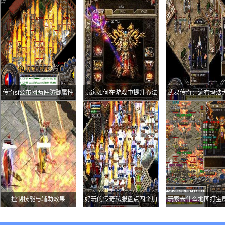
传奇sf公布网两件防御属性
玩家如何在游戏中提升心法
武易传奇：遍布玛法
不逊天魔的“青蛙皮”早年的
升级速度
兽人族有个尴尬的事
练级神装
BOSS
控制技能与辅助效果
好玩的传奇私服盘点四个加
玩家去什么地图打宝
魔法小极品的高攻手镯最后