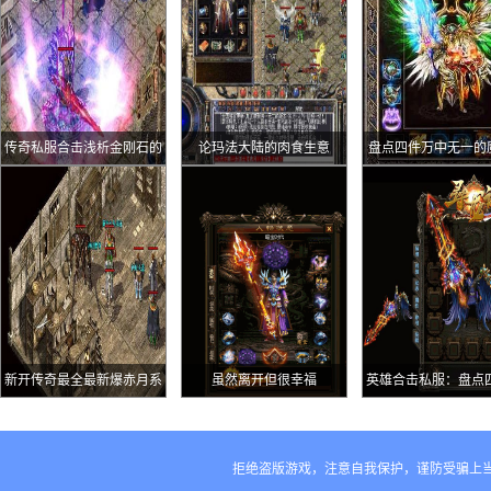
传奇私服合击浅析金刚石的
论玛法大陆的肉食生意
盘点四件万中无一的
三大用途第三点和非官服设
品装备最后一件太难
定类似
新开传奇最全最新爆赤月系
虽然离开但很幸福
英雄合击私服：盘点
列实力强过电僵王的BOSS
品道德戒指第一枚堪
牛魔法师王
第四枚太尴尬
拒绝盗版游戏，注意自我保护，谨防受骗上